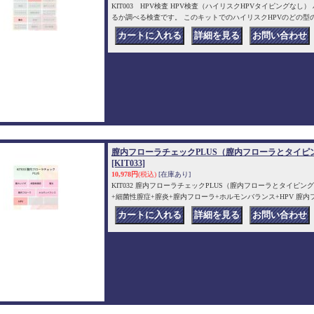
KIT003 HPV検査 HPV検査（ハイリスクHPVタイピングなし
るか調べる検査です。 このキットでのハイリスクHPVのどの型
｜
｜
膣内フローラチェックPLUS（膣内フローラとタイピン
[KIT033]
10,978円
(税込)
[在庫あり]
KIT032 膣内フローラチェックPLUS（膣内フローラとタイピン
+細菌性膣症+膣炎+膣内フローラ+ホルモンバランス+HPV 膣
｜
｜