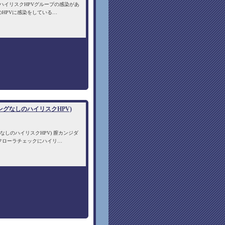
） ハイリスクHPVグループの感染があ
のHPVに感染をしている…
グなしのハイリスクHPV)
グなしのハイリスクHPV) 膣カンジダ
内フローラチェックにハイリ…