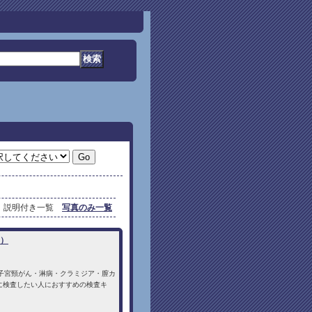
説明付き一覧
写真のみ一覧
ん）
） 子宮頸がん・淋病・クラミジア・膣カ
に検査したい人におすすめの検査キ