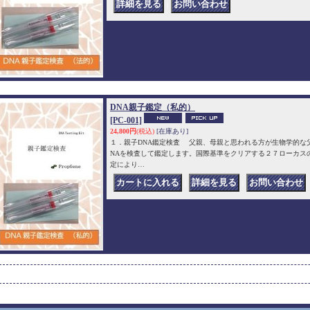
｜
DNA親子鑑定（私的）
[PC-001]
24,800円
(税込)
[在庫あり]
１．親子DNA鑑定検査 父親、母親と思われる方が生物学的な
NAを検査して鑑定します。国際基準をクリアする２７ローカスの
定により…
｜
｜