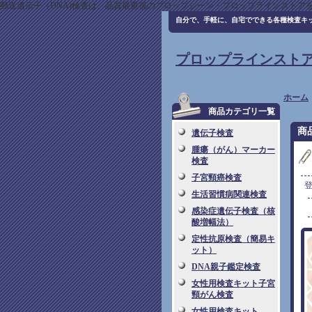
郵送遺伝子（DNA)検査は、品質最重視のプロップジーン・プロップラインストア
自分で、手軽に、自宅でできる各種検査キ
プロップラインスト
ホーム
商品カテゴリ一覧
商
遺伝子検査
腫瘍（がん）マーカー
検査
子宮頸癌検査
生活習慣病関連検査
感染症遺伝子検査（核
酸増幅法）
定性抗原検査（簡易キ
ット）
DNA親子鑑定検査
女性用検査キット子宮
頸がん検査
女性用検査キット