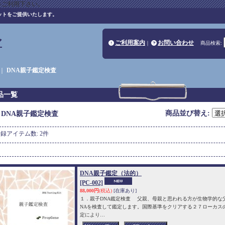
をご利用下さい。
ットをご提供いたします。
ア
ご利用案内
お問い合わせ
｜
商品検索
:
｜
DNA親子鑑定検査
品一覧
商品並び替え
:
DNA親子鑑定検査
登録アイテム数
:
2件
DNA親子鑑定（法的）
[PC-002]
88,000円
(税込)
[在庫あり]
１．親子DNA鑑定検査 父親、母親と思われる方が生物学的な
NAを検査して鑑定します。国際基準をクリアする２７ローカスの
定により…