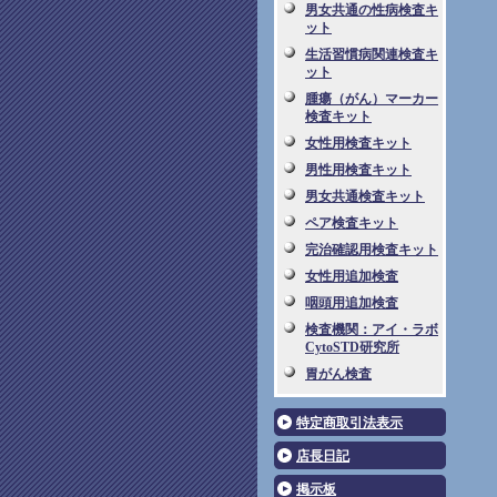
男女共通の性病検査キ
ット
生活習慣病関連検査キ
ット
腫瘍（がん）マーカー
検査キット
女性用検査キット
男性用検査キット
男女共通検査キット
ペア検査キット
完治確認用検査キット
女性用追加検査
咽頭用追加検査
検査機関：アイ・ラボ
CytoSTD研究所
胃がん検査
特定商取引法表示
店長日記
掲示板